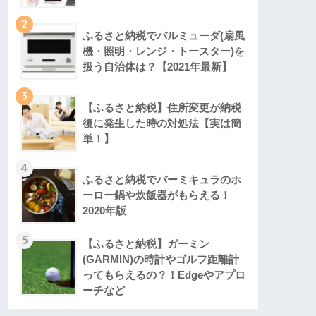
2
ふるさと納税でバルミューダ(扇風
機・照明・レンジ・トースター)を
扱う自治体は？【2021年最新】
3
【ふるさと納税】住所変更が納税
後に発生した時の対処法【実は簡
単！】
4
ふるさと納税でバーミキュラのホ
ーロー鍋や炊飯器がもらえる！
2020年版
5
【ふるさと納税】ガーミン
(GARMIN)の時計やゴルフ距離計
ってもらえるの？！Edgeやアプロ
ーチなど