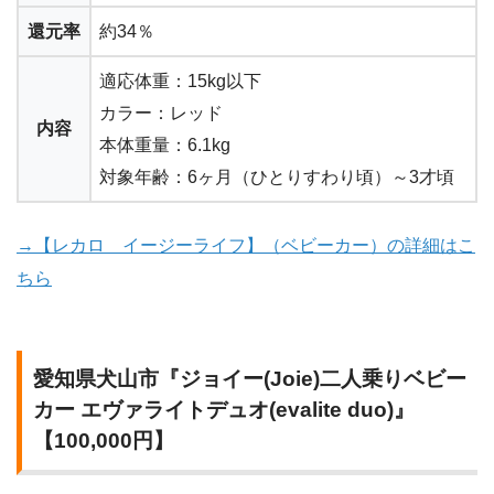
還元率
約34％
適応体重：15kg以下
カラー：レッド
内容
本体重量：6.1kg
対象年齢：6ヶ月（ひとりすわり頃）～3才頃
→【レカロ イージーライフ】（ベビーカー）の詳細はこ
ちら
愛知県犬山市『ジョイー(Joie)二人乗りベビー
カー エヴァライトデュオ(evalite duo)』
【100,000円】