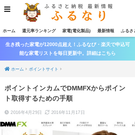
ホーム
還元率ランキング
家電(電化製品)
最新情報
ふるさ
生き残った家電が12000点超え！ふるなび・楽天で申込可
能な家電リストを毎日更新中。詳細はこちら
ホーム
ポイントサイト
ポイントインカムでDMMFXからポイン
ト取得するための手順
2016年4月29日
2016年11月17日