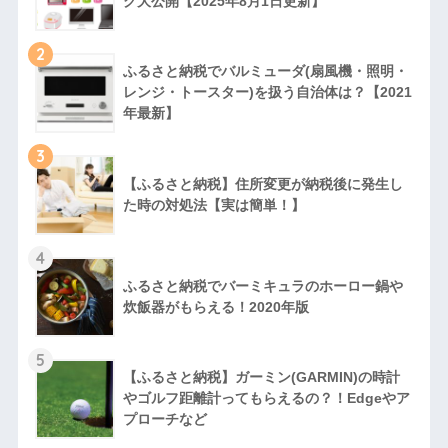
グ大公開【2025年8月1日更新】
2
ふるさと納税でバルミューダ(扇風機・照明・
レンジ・トースター)を扱う自治体は？【2021
年最新】
3
【ふるさと納税】住所変更が納税後に発生し
た時の対処法【実は簡単！】
4
ふるさと納税でバーミキュラのホーロー鍋や
炊飯器がもらえる！2020年版
5
【ふるさと納税】ガーミン(GARMIN)の時計
やゴルフ距離計ってもらえるの？！Edgeやア
プローチなど