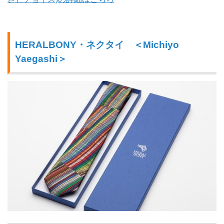
HERALBONY・ネクタイ ＜Michiyo
Yaegashi＞