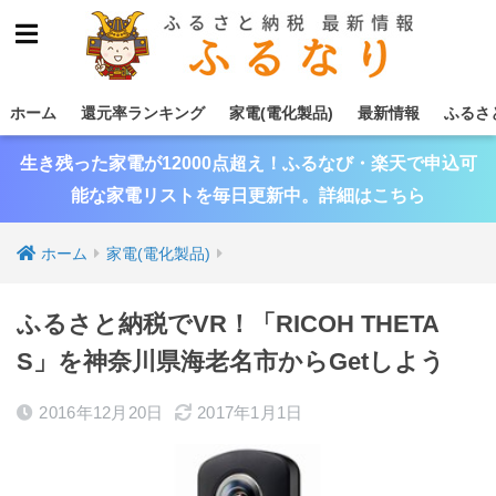
ホーム
還元率ランキング
家電(電化製品)
最新情報
ふるさ
生き残った家電が12000点超え！ふるなび・楽天で申込可
能な家電リストを毎日更新中。詳細はこちら
ホーム
家電(電化製品)
ふるさと納税でVR！「RICOH THETA
S」を神奈川県海老名市からGetしよう
2016年12月20日
2017年1月1日